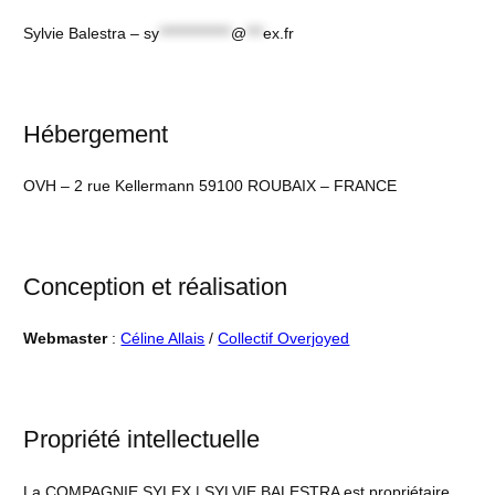
Sylvie Balestra –
sy
*************
@
***
ex.fr
Hébergement
OVH – 2 rue Kellermann 59100 ROUBAIX – FRANCE
Conception et réalisation
Webmaster
:
Céline Allais
/
Collectif Overjoyed
Propriété intellectuelle
La COMPAGNIE SYLEX | SYLVIE BALESTRA est propriétaire