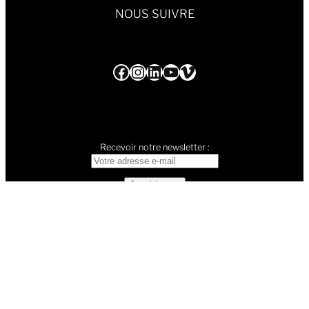
NOUS SUIVRE
Facebook
Instagram
LinkedIn
YouTube
Vimeo
Recevoir notre newsletter :
©
COMPAGNIE SYLEX | SYLVIE BALESTRA
2024 •
Mentions légales &
confidentialité