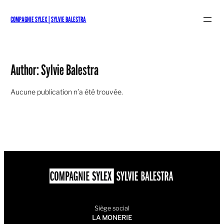
Skip
to
COMPAGNIE SYLEX | SYLVIE BALESTRA
content
Author:
Sylvie Balestra
Aucune publication n’a été trouvée.
Siège social
LA MONERIE