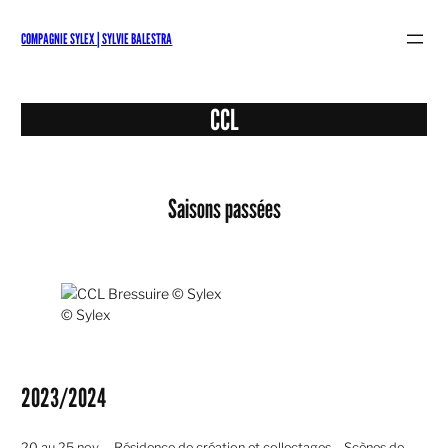
Aller
au
COMPAGNIE SYLEX | SYLVIE BALESTRA
contenu
CCL
Saisons passées
© Sylex
2023/2024
20 au 25 nov. – Résidence de création et collectages – Scènes de