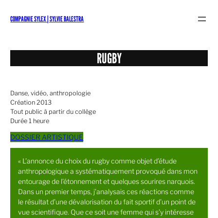
Aller
au
COMPAGNIE SYLEX | SYLVIE BALESTRA
contenu
RUGBY
Danse, vidéo, anthropologie
Création 2013
Tout public à partir du collège
Durée 1 heure
DOSSIER ARTISTIQUE
« L’annonce du choix du rugby comme objet d’étude
anthropologique a systématiquement provoqué dans mon
entourage de l’étonnement et quelques sourires narquois.
Dans un premier temps, j’analysais ces réactions comme
le résultat d’une dévalorisation du fait sportif d’un point de
vue scientifique. Que ce soit une femme qui s’y intéresse