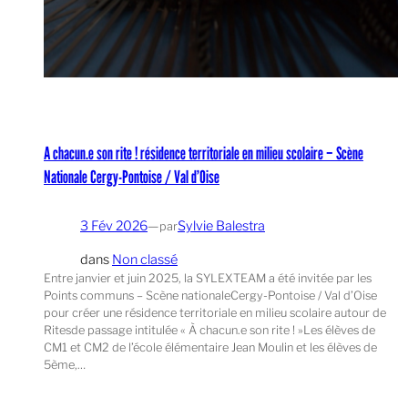
A chacun.e son rite ! résidence territoriale en milieu scolaire – Scène
Nationale Cergy-Pontoise / Val d’Oise
3 Fév 2026
—
Sylvie Balestra
par
dans
Non classé
Entre janvier et juin 2025, la SYLEXTEAM a été invitée par les
Points communs – Scène nationaleCergy-Pontoise / Val d’Oise
pour créer une résidence territoriale en milieu scolaire autour de
Ritesde passage intitulée « À chacun.e son rite ! »Les élèves de
CM1 et CM2 de l’école élémentaire Jean Moulin et les élèves de
5ème,…