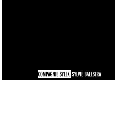
Siège social
LA MONERIE
24310 PAUSSAC-ET-SAINT-VIVIEN
SIRET 505 343 053 000 45
APE 9001Z – Licence: 2-1037981