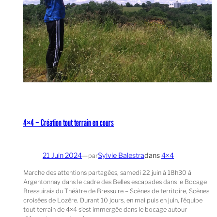
4×4 – Création tout terrain en cours
21 Juin 2024
—
Sylvie Balestra
dans
4×4
par
Marche des attentions partagées, samedi 22 juin à 18h30 à
Argentonnay dans le cadre des Belles escapades dans le Bocage
Bressuirais du Théâtre de Bressuire – Scènes de territoire, Scènes
croisées de Lozère. Durant 10 jours, en mai puis en juin, l’équipe
tout terrain de 4×4 s’est immergée dans le bocage autour