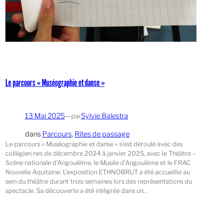
Le parcours « Muséographie et danse »
13 Mai 2025
—
Sylvie Balestra
par
dans
Parcours
, 
Rites de passage
Le parcours « Muséographie et danse » s’est déroulé avec des
collégien.nes de décembre 2024 à janvier 2025, avec le Théâtre –
Scène nationale d’Angoulême, le Musée d’Angoulême et le FRAC
Nouvelle Aquitaine. L’exposition ETHNOBRUT a été accueillie au
sein du théâtre durant trois semaines lors des représentations du
spectacle. Sa découverte a été intégrée dans un…