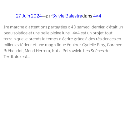
27 Juin 2024
—
Sylvie Balestra
dans
4×4
par
1re marche d’attentions partagées x 40 samedi dernier, c’était un
beau solstice et une belle pleine lune ! 4×4 est un projet tout
terrain que je prends le temps d’écrire grâce à des résidences en
milieu extérieur et une magnifique équipe : Cyrielle Bloy, Garance
Bréhaudat, Maud Herrera, Katia Petrowick. Les Scènes de
Territoire est…