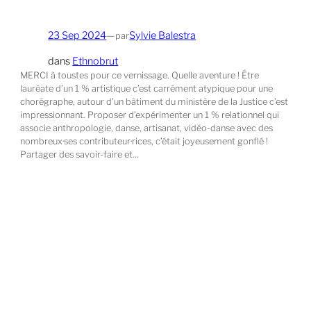
23 Sep 2024
—
Sylvie Balestra
par
dans
Ethnobrut
MERCI à toustes pour ce vernissage. Quelle aventure ! Être
lauréate d’un 1 % artistique c’est carrément atypique pour une
chorégraphe, autour d’un bâtiment du ministère de la Justice c’est
impressionnant. Proposer d’expérimenter un 1 % relationnel qui
associe anthropologie, danse, artisanat, vidéo-danse avec des
nombreux·ses contributeur·rices, c’était joyeusement gonflé !
Partager des savoir-faire et…