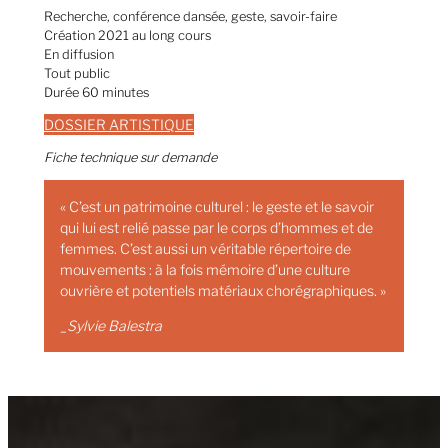
Recherche, conférence dansée, geste, savoir-faire
Création 2021 au long cours
En diffusion
Tout public
Durée 60 minutes
DOSSIER ARTISTIQUE
Fiche technique sur demande
« C’est un patrimoine culturel : le geste et le savoir
qui lui est relié passe par le corps d’hommes et de
femmes. C’est aussi un véritable répertoire de
mouvements : à la fois mémoire d’une culture
ouvrière et potentiels matériaux chorégraphiques. »
_Sylvie Balestra