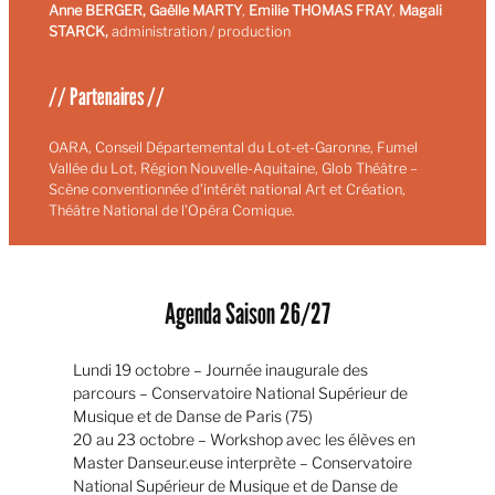
Anne BERGER,
Gaëlle MARTY
,
Emilie THOMAS FRAY
,
Magali
STARCK,
administration / production
// Partenaires //
OARA, Conseil Départemental du Lot-et-Garonne, Fumel
Vallée du Lot, Région Nouvelle-Aquitaine, Glob Théâtre –
Scène conventionnée d’intérêt national Art et Création,
Théâtre National de l’Opéra Comique.
Agenda Saison 26/27
Lundi 19 octobre – Journée inaugurale des
parcours – Conservatoire National Supérieur de
Musique et de Danse de Paris (75)
20 au 23 octobre – Workshop avec les élèves en
Master Danseur.euse interprète – Conservatoire
National Supérieur de Musique et de Danse de