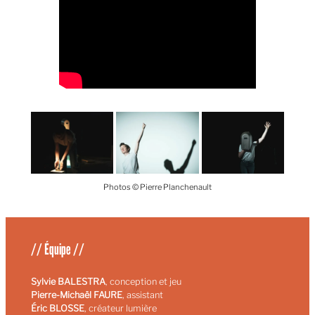
Photos © Pierre Planchenault
// Équipe //
Sylvie BALESTRA
, conception et jeu
Pierre-Michaël FAURE
, assistant
Éric BLOSSE
, créateur lumière