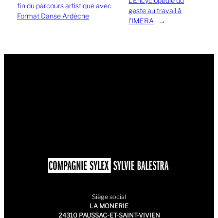
L’Encyclopédie du
fin du parcours artistique avec
geste au travail à
Format Danse Ardèche
l’IMERA
→
Siège social
LA MONERIE
24310 PAUSSAC-ET-SAINT-VIVIEN