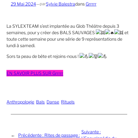
29 Mai 2024
—
Sylvie Balestra
dans
Grrrrr
par
La SYLEXTEAM s’est implantée au Glob Théâtre depuis 3
semaines, pour y créer des BALS SAUVAGES
et
toute cette semaine pour une série de 9 représentations de
lundi à samedi.
Sors ta peau de bête et rejoins-nous !
EN SAVOIR PLUS SUR Grrrrr
Anthropologie
Bals
Danse
Rituels
Suivante :
←
Précédente :
Rites de passage :