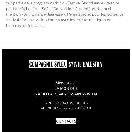
fait partie de la programmation du Festival Surinfluence organisé
par La Mégisserie — Scène Conventionnée d’Intérêt National
mention « Art, Enfance, Jeunesse ». Pensé avec et pour les jeunes, ce
festival résonne profondément avec les enjeux artistiques et
humains portés par «…
Siège social
LA MONERIE
24310 PAUSSAC-ET-SAINT-VIVIEN
SIRET 505 343 053 000 45
APE 9001Z – Licence: 2-1037981
CONTACTS