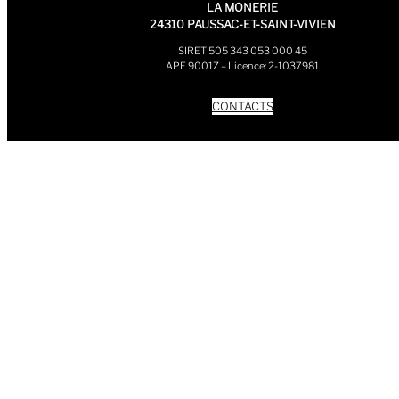
LA MONERIE
24310 PAUSSAC-ET-SAINT-VIVIEN
SIRET 505 343 053 000 45
APE 9001Z – Licence: 2-1037981
CONTACTS