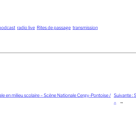
podcast
radio live
Rites de passage
transmission
riale en milieu scolaire – Scène Nationale Cergy-Pontoise /
Suivante :
–
→