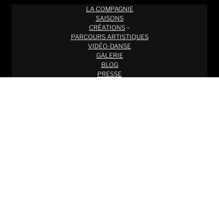
LA COMPAGNIE
SAISONS
CRÉATIONS
PARCOURS ARTISTIQUES
VIDÉO-DANSE
GALERIE
BLOG
PRESSE
CONTACTS
Rechercher sur le site :
Rechercher
©
COMPAGNIE SYLEX | SYLVIE BALESTRA
2024 •
Mentions légales & confidentialité