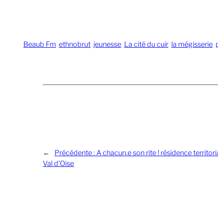
Beaub Fm
ethnobrut
jeunesse
La cité du cuir
la mégisserie
←
Précédente :
A chacun.e son rite ! résidence territo
Val d’Oise